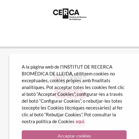
A la pàgina web de l'INSTITUT DE RECERCA
BIOMÈDICA DE LLEIDA, utilitzem cookies no
exceptuades, cookies pròpies amb finalitats
analítiques. Pot acceptar totes les cookies fent clic
al botó “Acceptar Cookies”, configurar-les a través
del botó “Configurar Cookies”, o rebutjar-les totes
Avda Alcalde Rovira Roure nº80 · 25198 Lleida
(excepte les Cookies tècniques necessàries) al fer
Tel. 973 70 22 01
clic al botó “Rebutjar Cookies”. Pot consultar la
info@irblleida.cat
nostra política de Cookies
aquí
.
CORREU INTERN
iFUNDANET
Acceptar cookies