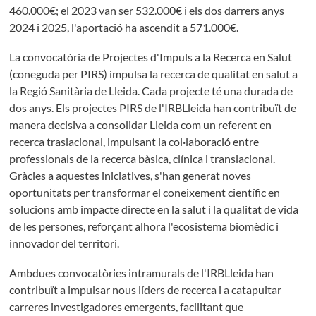
460.000€; el 2023 van ser 532.000€ i els dos darrers anys
2024 i 2025, l'aportació ha ascendit a 571.000€.
La convocatòria de Projectes d'Impuls a la Recerca en Salut
(coneguda per PIRS) impulsa la recerca de qualitat en salut a
la Regió Sanitària de Lleida. Cada projecte té una durada de
dos anys. Els projectes PIRS de l'IRBLleida han contribuït de
manera decisiva a consolidar Lleida com un referent en
recerca traslacional, impulsant la col·laboració entre
professionals de la recerca bàsica, clínica i translacional.
Gràcies a aquestes iniciatives, s'han generat noves
oportunitats per transformar el coneixement científic en
solucions amb impacte directe en la salut i la qualitat de vida
de les persones, reforçant alhora l'ecosistema biomèdic i
innovador del territori.
Ambdues convocatòries intramurals de l'IRBLleida han
contribuït a impulsar nous líders de recerca i a catapultar
carreres investigadores emergents, facilitant que