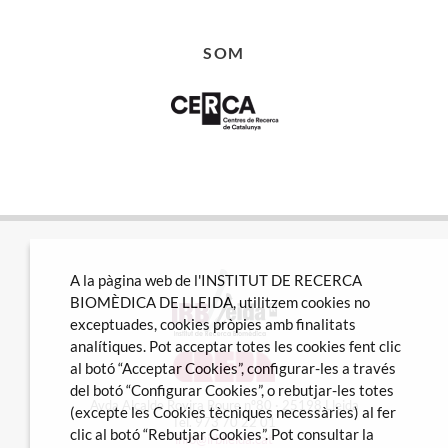
SOM
A la pàgina web de l'INSTITUT DE RECERCA
BIOMÈDICA DE LLEIDA, utilitzem cookies no
exceptuades, cookies pròpies amb finalitats
analítiques. Pot acceptar totes les cookies fent clic
al botó “Acceptar Cookies”, configurar-les a través
del botó “Configurar Cookies”, o rebutjar-les totes
Avda Alcalde Rovira Roure nº80 · 25198 Lleida
(excepte les Cookies tècniques necessàries) al fer
Tel. 973 70 22 01
clic al botó “Rebutjar Cookies”. Pot consultar la
info@irblleida.cat