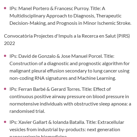
IPs: Manel Portero & Francesc Purroy. Title: A
Multidisciplinary Approach to Diagnosis, Therapeutic
Decision-Making, and Prognosis in Minor Ischemic Stroke.
Convocatòria Projectes d'Impuls a la Recerca en Salut (PIRS)
2022
IPs: David de Gonzalo & Jose Manuel Porcel. Title:
Construction of a diagnostic and prognostic algorithm for
malignant pleural effusion secondary to lung cancer using
non-coding RNA signatures and Machine Learning.
IPs: Ferran Barbé & Gerard Torres. Title: Effect of
continuous positive airway pressure on blood pressure in
normotensive individuals with obstructive sleep apnoea: a
randomised trial.
IPs: Xavier Gallart & Iolanda Batalla. Title: Extracellular
vesicles from industrial by-products: next generation
nanocarriersin biomedicine.