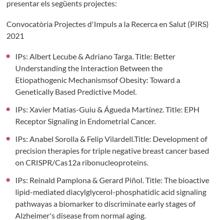
presentar els següents projectes:
Convocatòria Projectes d'Impuls a la Recerca en Salut (PIRS)
2021
IPs: Albert Lecube & Adriano Targa. Title: Better
Understanding the Interaction Between the
Etiopathogenic Mechanismsof Obesity: Toward a
Genetically Based Predictive Model.
IPs: Xavier Matias-Guiu & Águeda Martínez. Title: EPH
Receptor Signaling in Endometrial Cancer.
IPs: Anabel Sorolla & Felip Vilardell.Title: Development of
precision therapies for triple negative breast cancer based
on CRISPR/Cas12a ribonucleoproteins.
IPs: Reinald Pamplona & Gerard Piñol. Title: The bioactive
lipid-mediated diacylglycerol-phosphatidic acid signaling
pathwayas a biomarker to discriminate early stages of
Alzheimer's disease from normal aging.