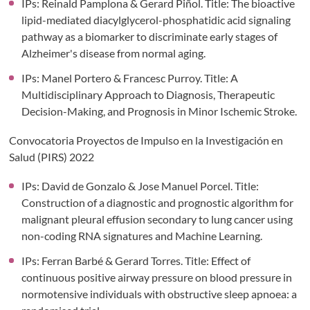
IPs: Reinald Pamplona & Gerard Piñol. Title: The bioactive
lipid-mediated diacylglycerol-phosphatidic acid signaling
pathway as a biomarker to discriminate early stages of
Alzheimer's disease from normal aging.
IPs: Manel Portero & Francesc Purroy. Title: A
Multidisciplinary Approach to Diagnosis, Therapeutic
Decision-Making, and Prognosis in Minor Ischemic Stroke.
Convocatoria Proyectos de Impulso en la Investigación en
Salud (PIRS) 2022
IPs: David de Gonzalo & Jose Manuel Porcel. Title:
Construction of a diagnostic and prognostic algorithm for
malignant pleural effusion secondary to lung cancer using
non-coding RNA signatures and Machine Learning.
IPs: Ferran Barbé & Gerard Torres. Title: Effect of
continuous positive airway pressure on blood pressure in
normotensive individuals with obstructive sleep apnoea: a