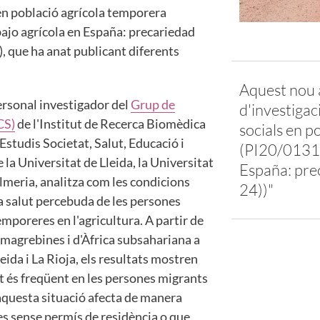
 en població agrícola temporera
ajo agrícola en España: precariedad
), que ha anat publicant diferents
Aquest nou a
ersonal investigador del
Grup de
d'investigaci
CS)
de l'Institut de Recerca Biomèdica
socials en p
'Estudis Societat, Salut, Educació i
(PI20/01310
la Universitat de Lleida, la Universitat
España: pre
Almeria, analitza com les condicions
24))"
 la salut percebuda de les persones
mporeres en l'agricultura. A partir de
magrebines i d'Àfrica subsahariana a
eida i La Rioja, els resultats mostren
ut és freqüent en les persones migrants
 aquesta situació afecta de manera
nes sense permís de residència o que