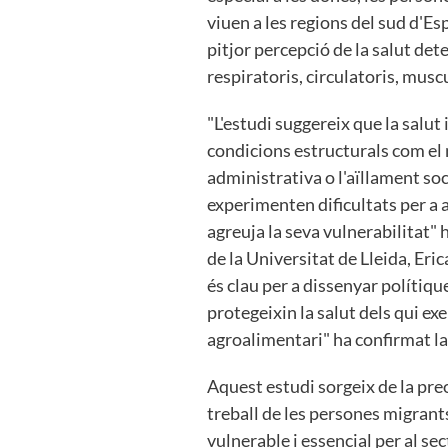
viuen a les regions del sud d'E
pitjor percepció de la salut d
respiratoris, circulatoris, musc
"L'estudi suggereix que la salut
condicions estructurals com el n
administrativa o l'aïllament so
experimenten dificultats per a a
agreuja la seva vulnerabilitat" 
de la Universitat de Lleida, Er
és clau per a dissenyar polítiqu
protegeixin la salut dels qui ex
agroalimentari" ha confirmat la
Aquest estudi sorgeix de la pre
treball de les persones migrant
vulnerable i essencial per al sec