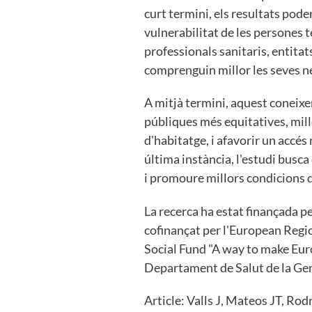
curt termini, els resultats poden
vulnerabilitat de les persones 
professionals sanitaris, entitat
comprenguin millor les seves n
A mitjà termini, aquest coneixe
públiques més equitatives, millo
d'habitatge, i afavorir un accés
última instància, l'estudi busca
i promoure millors condicions d
La recerca ha estat finançada per
cofinançat per l'European Re
Social Fund "A way to make Euro
Departament de Salut de la Gen
Article: Valls J, Mateos JT, Ro