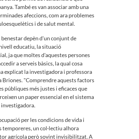
spanya. També es van associar amb una
eterminades afeccions, com ara problemes
uloesquelètics i de salut mental.
 i benestar depèn d'un conjunt de
ivell educatiu, la situació
cial, ja que moltes d'aquestes persones
ccedir a serveis bàsics, la qual cosa
ha explicat la investigadora i professora
ica Briones. "Comprendre aquests factors
es públiques més justes i eficaces que
erceixen un paper essencial en el sistema
 investigadora.
ocupació per les condicions de vida i
s temporeres, un col·lectiu alhora
tor agrícola però sovint invisibilitzat. A