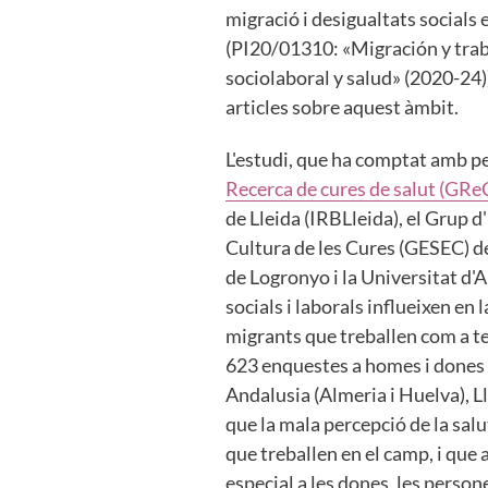
migració i desigualtats socials
(PI20/01310: «Migración y trab
sociolaboral y salud» (2020-24)
articles sobre aquest àmbit.
L'estudi, que ha comptat amb p
Recerca de cures de salut (GRe
de Lleida (IRBLleida), el Grup d
Cultura de les Cures (GESEC) de 
de Logronyo i la Universitat d'
socials i laborals influeixen en
migrants que treballen com a te
623 enquestes a homes i dones 
Andalusia (Almeria i Huelva), Ll
que la mala percepció de la sal
que treballen en el camp, i que
especial a les dones, les perso