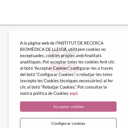
A la pàgina web de l'INSTITUT DE RECERCA
BIOMÈDICA DE LLEIDA, utilitzem cookies no
exceptuades, cookies pròpies amb finalitats
analítiques. Pot acceptar totes les cookies fent clic
al botó “Acceptar Cookies”, configurar-les a través
del botó “Configurar Cookies”, o rebutjar-les totes
Avda Alcalde Rovira Roure nº80 · 25198 Lleida
(excepte les Cookies tècniques necessàries) al fer
Tel. 973 70 22 01
clic al botó “Rebutjar Cookies”. Pot consultar la
info@irblleida.cat
nostra política de Cookies
aquí
.
CORREU INTERN
iFUNDANET
Acceptar cookies
Avís legal
Política de cookies
Configurar cookies