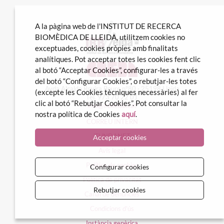
A la pàgina web de l'INSTITUT DE RECERCA
BIOMÈDICA DE LLEIDA, utilitzem cookies no
exceptuades, cookies pròpies amb finalitats
analítiques. Pot acceptar totes les cookies fent clic
al botó “Acceptar Cookies”, configurar-les a través
del botó “Configurar Cookies”, o rebutjar-les totes
Avda Alcalde Rovira Roure nº80 · 25198 Lleida
(excepte les Cookies tècniques necessàries) al fer
Tel. 973 70 22 01
clic al botó “Rebutjar Cookies”. Pot consultar la
info@irblleida.cat
nostra política de Cookies
aquí
.
CORREU INTERN
iFUNDANET
Acceptar cookies
Avís legal
Política de cookies
Configurar cookies
Política de privacitat
Rebutjar cookies
Canal de denúncies
Condicions d'ús
Instància genèrica