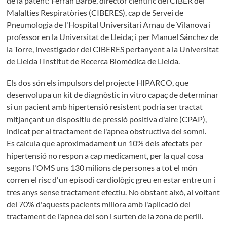
de la patent: Ferrán Barbé, director científic del CIBER del
Malalties Respiratòries (CIBERES), cap de Servei de
Pneumologia de l'Hospital Universitari Arnau de Vilanova i
professor en la Universitat de Lleida; i per Manuel Sánchez de
la Torre, investigador del CIBERES pertanyent a la Universitat
de Lleida i Institut de Recerca Biomèdica de Lleida.
Els dos són els impulsors del projecte HIPARCO, que
desenvolupa un kit de diagnòstic in vitro capaç de determinar
si un pacient amb hipertensió resistent podria ser tractat
mitjançant un dispositiu de pressió positiva d'aire (CPAP),
indicat per al tractament de l'apnea obstructiva del somni.
Es calcula que aproximadament un 10% dels afectats per
hipertensió no respon a cap medicament, per la qual cosa
segons l'OMS uns 130 milions de persones a tot el món
corren el risc d'un episodi cardiològic greu en estar entre un i
tres anys sense tractament efectiu. No obstant això, al voltant
del 70% d'aquests pacients millora amb l'aplicació del
tractament de l'apnea del son i surten de la zona de perill.