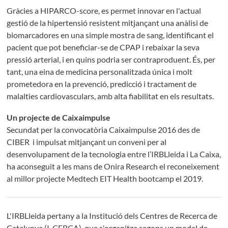
Gràcies a HIPARCO-score, es permet innovar en l'actual
gestió de la hipertensió resistent mitjançant una anàlisi de
biomarcadores en una simple mostra de sang, identificant el
pacient que pot beneficiar-se de CPAP i rebaixar la seva
pressió arterial, i en quins podria ser contraproduent. És, per
tant, una eina de medicina personalitzada única i molt
prometedora en la prevenció, predicció i tractament de
malalties cardiovasculars, amb alta fiabilitat en els resultats.
Un projecte de Caixaimpulse
Secundat per la convocatòria Caixaimpulse 2016 des de
CIBER i impulsat mitjançant un conveni per al
desenvolupament de la tecnologia entre l’IRBLleida i La Caixa,
ha aconseguit a les mans de Onira Research el reconeixement
al millor projecte Medtech EIT Health bootcamp el 2019.
L'IRBLleida pertany a la Institució dels Centres de Recerca de
Catalunya (I-CERCA), que s'organitza segons un model de