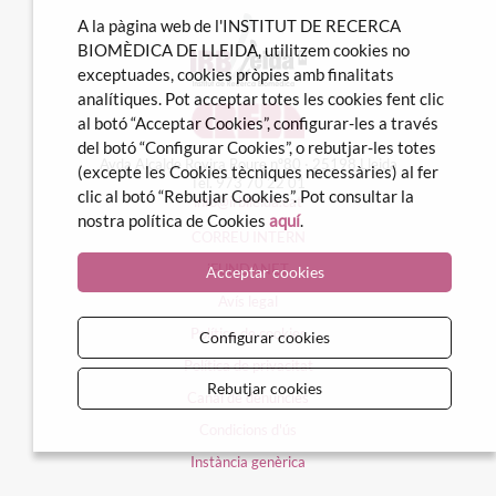
A la pàgina web de l'INSTITUT DE RECERCA
BIOMÈDICA DE LLEIDA, utilitzem cookies no
exceptuades, cookies pròpies amb finalitats
analítiques. Pot acceptar totes les cookies fent clic
al botó “Acceptar Cookies”, configurar-les a través
del botó “Configurar Cookies”, o rebutjar-les totes
Avda Alcalde Rovira Roure nº80 · 25198 Lleida
(excepte les Cookies tècniques necessàries) al fer
Tel. 973 70 22 01
clic al botó “Rebutjar Cookies”. Pot consultar la
info@irblleida.cat
nostra política de Cookies
aquí
.
CORREU INTERN
iFUNDANET
Acceptar cookies
Avís legal
Política de cookies
Configurar cookies
Política de privacitat
Rebutjar cookies
Canal de denúncies
Condicions d'ús
Instància genèrica