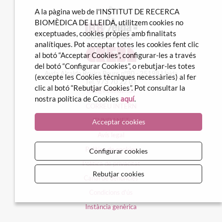
A la pàgina web de l'INSTITUT DE RECERCA
BIOMÈDICA DE LLEIDA, utilitzem cookies no
exceptuades, cookies pròpies amb finalitats
analítiques. Pot acceptar totes les cookies fent clic
al botó “Acceptar Cookies”, configurar-les a través
del botó “Configurar Cookies”, o rebutjar-les totes
Avda Alcalde Rovira Roure nº80 · 25198 Lleida
(excepte les Cookies tècniques necessàries) al fer
Tel. 973 70 22 01
clic al botó “Rebutjar Cookies”. Pot consultar la
info@irblleida.cat
nostra política de Cookies
aquí
.
CORREU INTERN
iFUNDANET
Acceptar cookies
Avís legal
Política de cookies
Configurar cookies
Política de privacitat
Rebutjar cookies
Canal de denúncies
Condicions d'ús
Instància genèrica