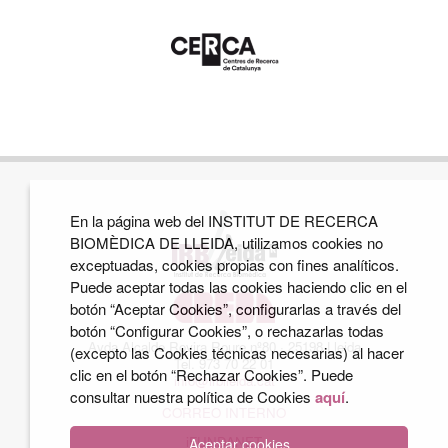
En la página web del INSTITUT DE RECERCA
BIOMÈDICA DE LLEIDA, utilizamos cookies no
exceptuadas, cookies propias con fines analíticos.
Puede aceptar todas las cookies haciendo clic en el
botón “Aceptar Cookies”, configurarlas a través del
botón “Configurar Cookies”, o rechazarlas todas
Avda Alcalde Rovira Roure nº80 · 25198 Lleida
(excepto las Cookies técnicas necesarias) al hacer
Tel. 973 70 22 01
clic en el botón “Rechazar Cookies”. Puede
info@irblleida.cat
consultar nuestra política de Cookies
aquí
.
CORREO INTERNO
iFUNDANET
Aceptar cookies