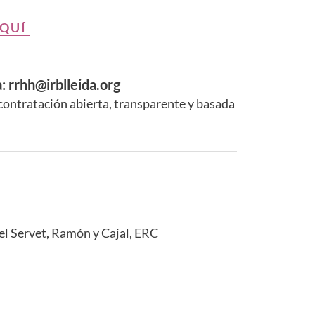
AQUÍ
: rrhh@irblleida.org
 contratación abierta, transparente y basada
el Servet, Ramón y Cajal, ERC