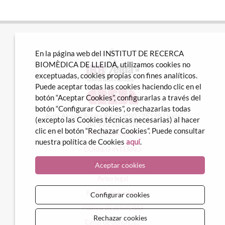
En la página web del INSTITUT DE RECERCA
BIOMÈDICA DE LLEIDA, utilizamos cookies no
exceptuadas, cookies propias con fines analíticos.
Puede aceptar todas las cookies haciendo clic en el
botón “Aceptar Cookies”, configurarlas a través del
botón “Configurar Cookies”, o rechazarlas todas
Avda Alcalde Rovira Roure nº80 · 25198 Lleida
(excepto las Cookies técnicas necesarias) al hacer
Tel. 973 70 22 01
clic en el botón “Rechazar Cookies”. Puede consultar
info@irblleida.cat
nuestra política de Cookies
aquí
.
CORREO INTERNO
iFUNDANET
Aceptar cookies
Aviso legal
Política de cookies
Configurar cookies
Política de privacidad
Rechazar cookies
Canal de denuncias