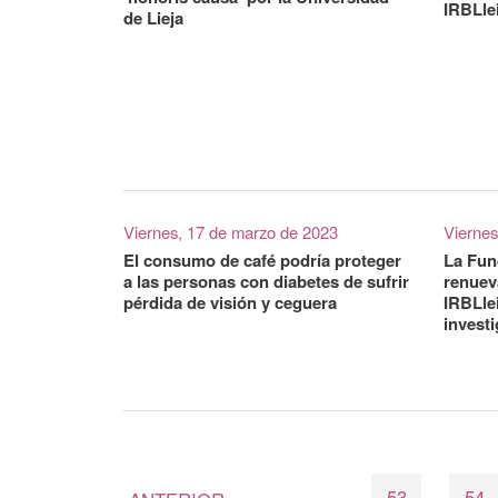
IRBLle
de Lieja
Viernes, 17 de marzo de 2023
Viernes
El consumo de café podría proteger
La Fun
a las personas con diabetes de sufrir
renuev
pérdida de visión y ceguera
IRBLle
invest
53
54