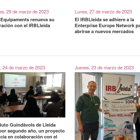
es, 29 de marzo de 2023
Lunes, 27 de marzo de 2023
 Equipaments renueva su
El IRBLleida se adhiere a la
ración con el IRBLleida
Enterprise Europe Network p
abrirse a nuevos mercados
, 24 de marzo de 2023
Jueves, 23 de marzo de 2023
ituto Guindàvols de Lleida
, por segundo año, un proyecto
ncia en colaboración con el