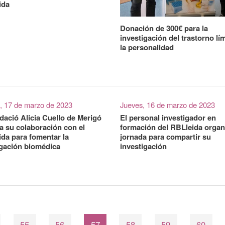
ida
Donación de 300€ para la
investigación del trastorno lí
la personalidad
, 17 de marzo de 2023
Jueves, 16 de marzo de 2023
dació Alicia Cuello de Merigó
El personal investigador en
a su colaboración con el
formación del RBLleida organ
ida para fomentar la
jornada para compartir su
igación biomédica
investigación
55
56
57
58
59
60