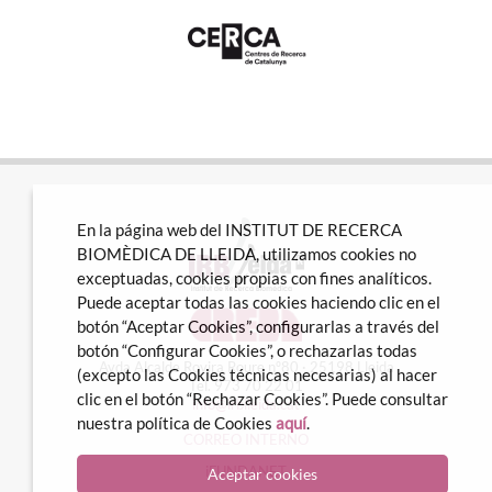
En la página web del INSTITUT DE RECERCA
BIOMÈDICA DE LLEIDA, utilizamos cookies no
exceptuadas, cookies propias con fines analíticos.
Puede aceptar todas las cookies haciendo clic en el
botón “Aceptar Cookies”, configurarlas a través del
botón “Configurar Cookies”, o rechazarlas todas
Avda Alcalde Rovira Roure nº80 · 25198 Lleida
(excepto las Cookies técnicas necesarias) al hacer
Tel. 973 70 22 01
clic en el botón “Rechazar Cookies”. Puede consultar
info@irblleida.cat
nuestra política de Cookies
aquí
.
CORREO INTERNO
iFUNDANET
Aceptar cookies