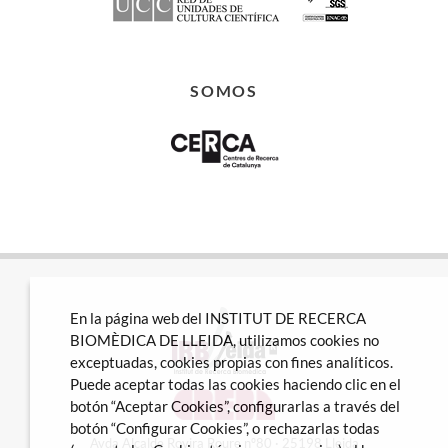
SOMOS
En la página web del INSTITUT DE RECERCA
BIOMÈDICA DE LLEIDA, utilizamos cookies no
exceptuadas, cookies propias con fines analíticos.
Puede aceptar todas las cookies haciendo clic en el
botón “Aceptar Cookies”, configurarlas a través del
botón “Configurar Cookies”, o rechazarlas todas
Avda Alcalde Rovira Roure nº80 · 25198 Lleida