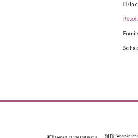
El/la 
Resol
Enmi
Se ha 