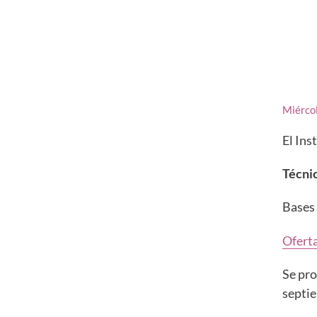
Miércol
El Ins
Técni
Bases 
Ofert
Se pro
septie