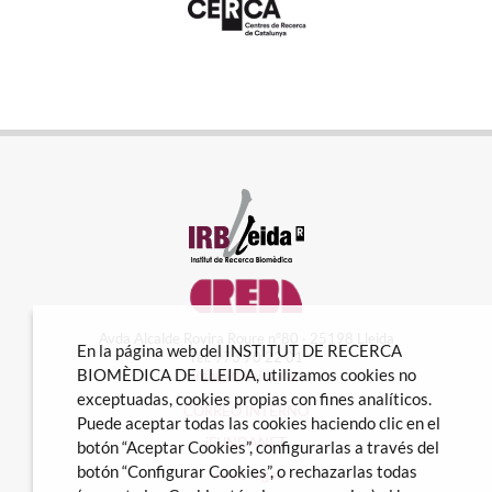
Avda Alcalde Rovira Roure nº80 · 25198 Lleida
En la página web del INSTITUT DE RECERCA
Tel. 973 70 22 01
BIOMÈDICA DE LLEIDA, utilizamos cookies no
info@irblleida.cat
exceptuadas, cookies propias con fines analíticos.
CORREO INTERNO
Puede aceptar todas las cookies haciendo clic en el
iFUNDANET
botón “Aceptar Cookies”, configurarlas a través del
botón “Configurar Cookies”, o rechazarlas todas
Aviso legal