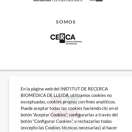
SOMOS
En la página web del INSTITUT DE RECERCA
BIOMÈDICA DE LLEIDA, utilizamos cookies no
exceptuadas, cookies propias con fines analíticos.
Puede aceptar todas las cookies haciendo clic en el
botón “Aceptar Cookies”, configurarlas a través del
botón “Configurar Cookies”, o rechazarlas todas
Avda Alcalde Rovira Roure nº80 · 25198 Lleida
(excepto las Cookies técnicas necesarias) al hacer
Tel. 973 70 22 01