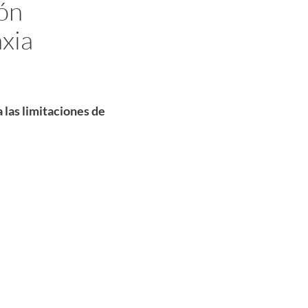
ión
axia
 las limitaciones de