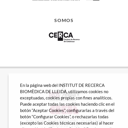
SOMOS
En la página web del INSTITUT DE RECERCA
BIOMÈDICA DE LLEIDA, utilizamos cookies no
exceptuadas, cookies propias con fines analíticos.
Puede aceptar todas las cookies haciendo clic en el
botón “Aceptar Cookies”, configurarlas a través del
botón “Configurar Cookies”, o rechazarlas todas
Avda Alcalde Rovira Roure nº80 · 25198 Lleida
(excepto las Cookies técnicas necesarias) al hacer
Tel. 973 70 22 01