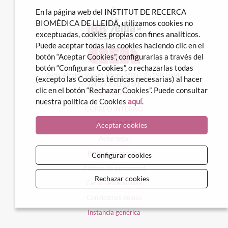
En la página web del INSTITUT DE RECERCA
BIOMÈDICA DE LLEIDA, utilizamos cookies no
exceptuadas, cookies propias con fines analíticos.
Puede aceptar todas las cookies haciendo clic en el
botón “Aceptar Cookies”, configurarlas a través del
botón “Configurar Cookies”, o rechazarlas todas
Avda Alcalde Rovira Roure nº80 · 25198 Lleida
(excepto las Cookies técnicas necesarias) al hacer
Tel. 973 70 22 01
clic en el botón “Rechazar Cookies”. Puede consultar
info@irblleida.cat
nuestra política de Cookies
aquí
.
CORREO INTERNO
iFUNDANET
Aceptar cookies
Aviso legal
Política de cookies
Configurar cookies
Política de privacidad
Rechazar cookies
Canal de denuncias
Condiciones de uso
Instancia genérica