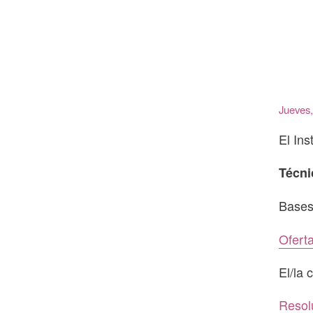
Jueves,
El Ins
Técni
Bases
Ofert
El/la 
Resol