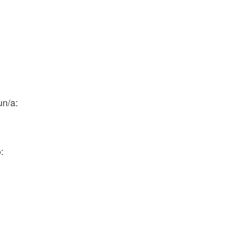
un/a:
o: