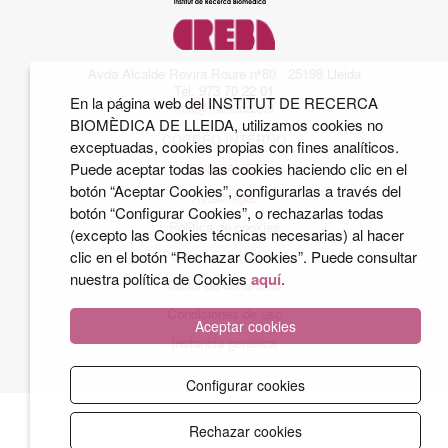
Avda Alcalde Rovira Roure nº80 · 25198 Lleida
Tel. 973 70 22 01
En la página web del INSTITUT DE RECERCA
info@irblleida.cat
BIOMÈDICA DE LLEIDA, utilizamos cookies no
CORREO INTERNO
exceptuadas, cookies propias con fines analíticos.
Puede aceptar todas las cookies haciendo clic en el
iFUNDANET
botón “Aceptar Cookies”, configurarlas a través del
Aviso legal
botón “Configurar Cookies”, o rechazarlas todas
Política de cookies
(excepto las Cookies técnicas necesarias) al hacer
clic en el botón “Rechazar Cookies”. Puede consultar
Política de privacidad
nuestra política de Cookies
aquí
.
Canal de denuncias
Condiciones de uso
Aceptar cookies
Instancia genérica
Configurar cookies
Rechazar cookies