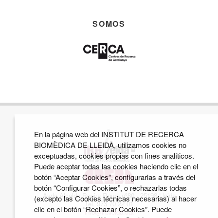
SOMOS
En la página web del INSTITUT DE RECERCA
BIOMÈDICA DE LLEIDA, utilizamos cookies no
exceptuadas, cookies propias con fines analíticos.
Puede aceptar todas las cookies haciendo clic en el
botón “Aceptar Cookies”, configurarlas a través del
botón “Configurar Cookies”, o rechazarlas todas
Avda Alcalde Rovira Roure nº80 · 25198 Lleida
(excepto las Cookies técnicas necesarias) al hacer
Tel. 973 70 22 01
clic en el botón “Rechazar Cookies”. Puede
info@irblleida.cat