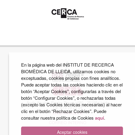
En la página web del INSTITUT DE RECERCA
BIOMÈDICA DE LLEIDA, utilizamos cookies no
exceptuadas, cookies propias con fines analíticos.
Puede aceptar todas las cookies haciendo clic en el
botón “Aceptar Cookies”, configurarlas a través del
botón “Configurar Cookies”, o rechazarlas todas
Avda Alcalde Rovira Roure nº80 · 25198 Lleida
(excepto las Cookies técnicas necesarias) al hacer
Tel. 973 70 22 01
clic en el botón “Rechazar Cookies”. Puede
info@irblleida.cat
consultar nuestra política de Cookies
aquí
.
CORREO INTERNO
iFUNDANET
Aceptar cookies