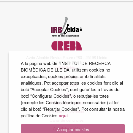
Avda Alcalde Rovira Roure nº80 · 25198 Lleida
Tel. 973 70 22 01
A la pàgina web de l'INSTITUT DE RECERCA
info@irblleida.cat
BIOMÈDICA DE LLEIDA, utilitzem cookies no
exceptuades, cookies pròpies amb finalitats
CORREU INTERN
analítiques. Pot acceptar totes les cookies fent clic al
iFUNDANET
botó “Acceptar Cookies”, configurar-les a través del
Avís legal
botó “Configurar Cookies”, o rebutjar-les totes
(excepte les Cookies tècniques necessàries) al fer
Política de cookies
clic al botó “Rebutjar Cookies”. Pot consultar la nostra
Política de privacitat
política de Cookies
aquí
.
Canal de denúncies
Condicions d'ús
Acceptar cookies