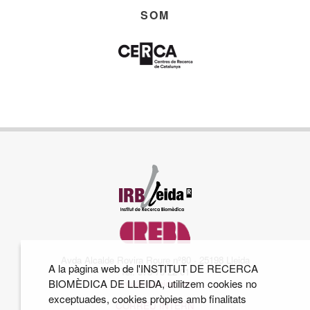
SOM
Avda Alcalde Rovira Roure nº80 · 25198 Lleida
A la pàgina web de l'INSTITUT DE RECERCA
Tel. 973 70 22 01
BIOMÈDICA DE LLEIDA, utilitzem cookies no
info@irblleida.cat
exceptuades, cookies pròpies amb finalitats
CORREU INTERN