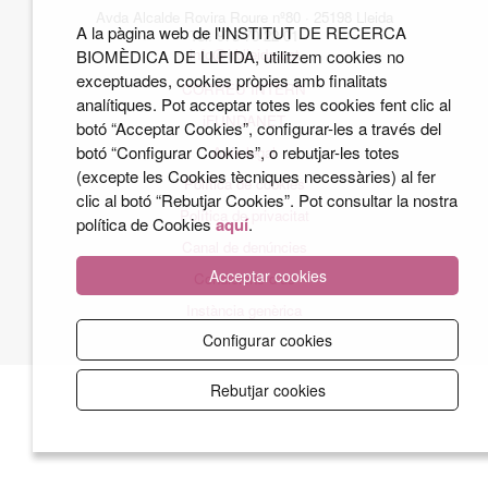
Avda Alcalde Rovira Roure nº80 · 25198 Lleida
A la pàgina web de l'INSTITUT DE RECERCA
Tel. 973 70 22 01
info@irblleida.cat
BIOMÈDICA DE LLEIDA, utilitzem cookies no
exceptuades, cookies pròpies amb finalitats
CORREU INTERN
analítiques. Pot acceptar totes les cookies fent clic al
iFUNDANET
botó “Acceptar Cookies”, configurar-les a través del
botó “Configurar Cookies”, o rebutjar-les totes
Avís legal
(excepte les Cookies tècniques necessàries) al fer
Política de cookies
clic al botó “Rebutjar Cookies”. Pot consultar la nostra
Política de privacitat
política de Cookies
aquí
.
Canal de denúncies
Acceptar cookies
Condicions d'ús
Instància genèrica
Configurar cookies
Rebutjar cookies