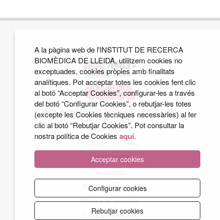
A la pàgina web de l'INSTITUT DE RECERCA
BIOMÈDICA DE LLEIDA, utilitzem cookies no
exceptuades, cookies pròpies amb finalitats
analítiques. Pot acceptar totes les cookies fent clic
al botó “Acceptar Cookies”, configurar-les a través
del botó “Configurar Cookies”, o rebutjar-les totes
Avda Alcalde Rovira Roure nº80 · 25198 Lleida
(excepte les Cookies tècniques necessàries) al fer
Tel. 973 70 22 01
clic al botó “Rebutjar Cookies”. Pot consultar la
info@irblleida.cat
nostra política de Cookies
aquí
.
CORREU INTERN
iFUNDANET
Acceptar cookies
Avís legal
Política de cookies
Configurar cookies
Política de privacitat
Rebutjar cookies
Canal de denúncies