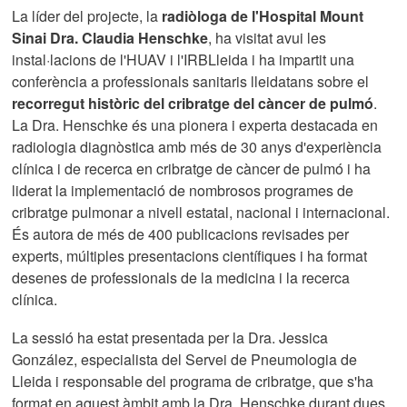
La líder del projecte, la
radiòloga de l'Hospital Mount
Sinai Dra. Claudia Henschke
, ha visitat avui les
instal·lacions de l'HUAV i l'IRBLleida i ha impartit una
conferència a professionals sanitaris lleidatans sobre el
recorregut històric del cribratge del càncer de pulmó
.
La Dra. Henschke és una pionera i experta destacada en
radiologia diagnòstica amb més de 30 anys d'experiència
clínica i de recerca en cribratge de càncer de pulmó i ha
liderat la implementació de nombrosos programes de
cribratge pulmonar a nivell estatal, nacional i internacional.
És autora de més de 400 publicacions revisades per
experts, múltiples presentacions científiques i ha format
desenes de professionals de la medicina i la recerca
clínica.
La sessió ha estat presentada per la Dra. Jessica
González, especialista del Servei de Pneumologia de
Lleida i responsable del programa de cribratge, que s'ha
format en aquest àmbit amb la Dra. Henschke durant dues