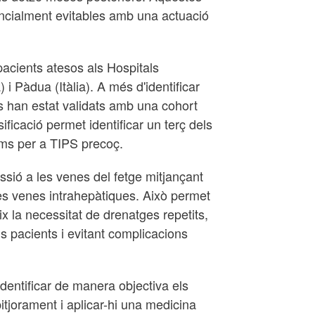
ncialment evitables amb una actuació
pacients atesos als Hospitals
 i Pàdua (Itàlia). A més d'identificar
ats han estat validats amb una cohort
ficació permet identificar un terç dels
ims per a TIPS precoç.
ssió a les venes del fetge mitjançant
ues venes intrahepàtiques. Això permet
ueix la necessitat de drenatges repetits,
els pacients i evitant complicacions
dentificar de manera objectiva els
tjorament i aplicar-hi una medicina