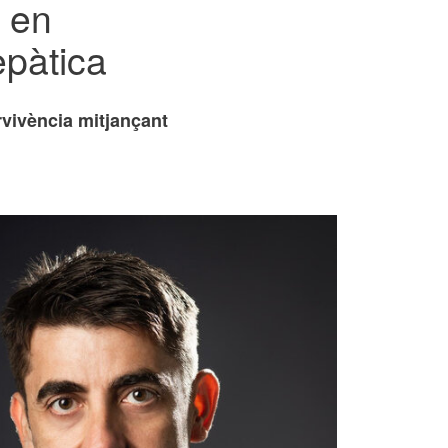
s en
epàtica
ervivència mitjançant