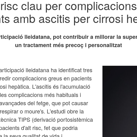
risc clau per complicacion
ts amb ascitis per cirrosi h
icipació lleidatana, pot contribuir a millorar la sup
un tractament més precoç i personalitzat
ticipació lleidatana ha identificat tres
predir complicacions greus en pacients
si hepàtica. L'ascitis és l'acumulació
les complicacions més habituals i
 avançades del fetge, que pot causar
r respirar o moure's. L'estudi obre la
tècnica TIPS (derivació portosistèmica
acients d'alt risc, fet que podria
a la seva qualitat de vida i