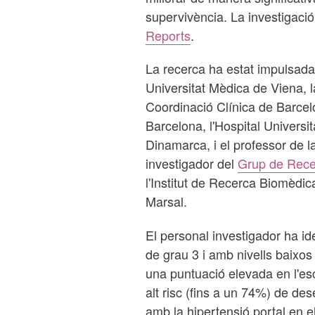
supervivència. La investigació 
Reports
.
La recerca ha estat impulsada
Universitat Mèdica de Viena, l
Coordinació Clínica de Barcelon
Barcelona, l'Hospital Universit
Dinamarca, i el professor de la
investigador del
Grup de Rece
l'Institut de Recerca Biomèdic
Marsal.
El personal investigador ha ide
de grau 3 i amb nivells baixo
una puntuació elevada en l'e
alt risc (fins a un 74%) de d
amb la hipertensió portal en 