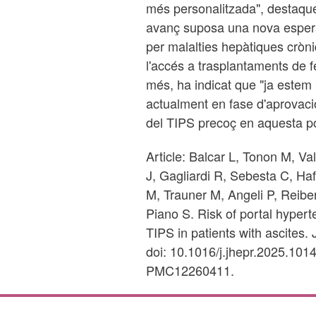
més personalitzada", destaque
avanç suposa una nova esper
per malalties hepàtiques cròn
l'accés a trasplantaments de fe
més, ha indicat que "ja estem p
actualment en fase d'aprovació
del TIPS precoç en aquesta pob
Article: Balcar L, Tonon M, Va
J, Gagliardi R, Sebesta C, Haf
M, Trauner M, Angeli P, Reib
Piano S. Risk of portal hyper
TIPS in patients with ascites
doi: 10.1016/j.jhepr.2025.10
PMC12260411.