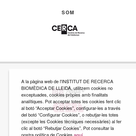
SOM
A la pàgina web de l'INSTITUT DE RECERCA
BIOMÈDICA DE LLEIDA, utilitzem cookies no
exceptuades, cookies pròpies amb finalitats
analítiques. Pot acceptar totes les cookies fent clic
al botó “Acceptar Cookies”, configurar-les a través
del botó “Configurar Cookies”, o rebutjar-les totes
Avda Alcalde Rovira Roure nº80 · 25198 Lleida
(excepte les Cookies tècniques necessàries) al fer
Tel. 973 70 22 01
clic al botó “Rebutjar Cookies”. Pot consultar la
info@irblleida.cat
nostra política de Cookies
aquí
.