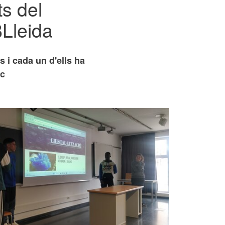
ts del
BLleida
s i cada un d'ells ha
ic