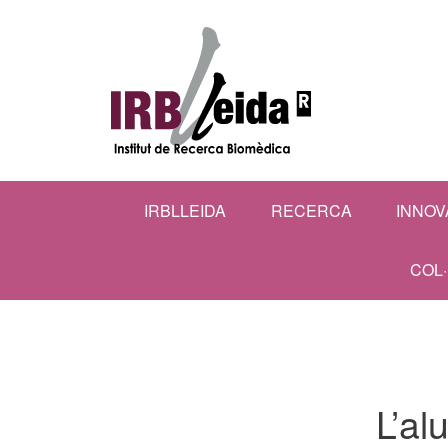
IRBLLEIDA
RECERCA
INNOV
COL
L’al