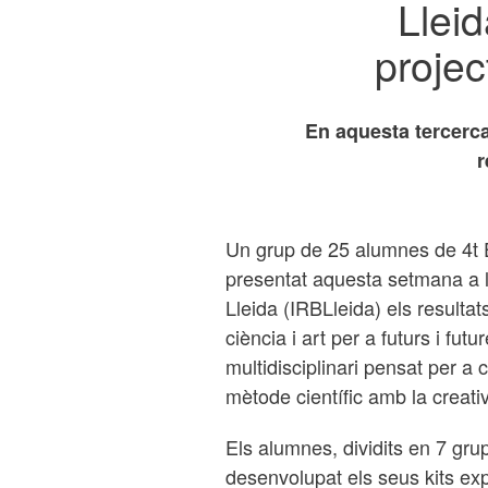
Lleid
projec
En aquesta tercerca 
r
Un grup de 25 alumnes de 4t E
presentat aquesta setmana a l
Lleida (IRBLleida) els resultat
ciència i art per a futurs i fut
multidisciplinari pensat per a 
mètode científic amb la creativi
Els alumnes, dividits en 7 gr
desenvolupat els seus kits exp