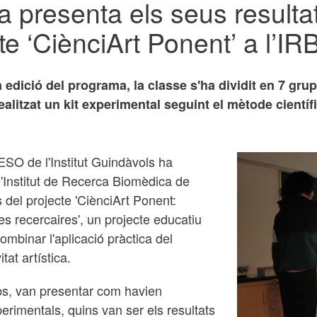
a presenta els seus resulta
te ‘CiènciArt Ponent’ a l’IR
edició del programa, la classe s'ha dividit en 7 grup
ealitzat un kit experimental seguint el mètode científ
SO de l'Institut Guindàvols ha
'Institut de Recerca Biomèdica de
s del projecte 'CiènciArt Ponent:
ures recercaires', un projecte educatiu
combinar l'aplicació pràctica del
tat artística.
ups, van presentar com havien
erimentals, quins van ser els resultats