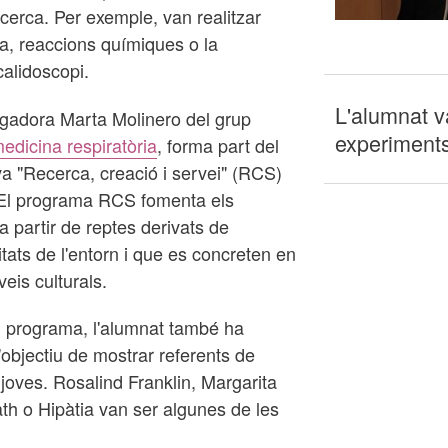
cerca. Per exemple, van realitzar
a, reaccions químiques o la
calidoscopi.
L'alumnat v
stigadora Marta Molinero del grup
experiment
medicina respiratòria
, forma part del
a "Recerca, creació i servei" (RCS)
 El programa RCS fomenta els
 partir de reptes derivats de
tats de l'entorn i que es concreten en
veis culturals.
l programa, l'alumnat també ha
'objectiu de mostrar referents de
joves. Rosalind Franklin, Margarita
ath o Hipàtia van ser algunes de les