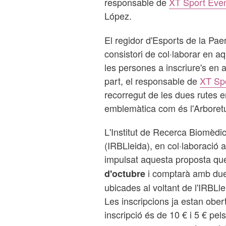
responsable de
XT Sport Eve
López.
El regidor d'Esports de la Paer
consistori de col·laborar en aqu
les persones a inscriure's en 
part, el responsable de
XT Sp
recorregut de les dues rutes e
emblemàtica com és l'Arboret
L'Institut de Recerca Biomèdic
(IRBLleida), en col·laboració 
impulsat aquesta proposta que 
i comptarà amb due
d'octubre
ubicades al voltant de l'IRBLl
Les inscripcions ja estan ober
inscripció és de 10 € i 5 € pe