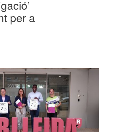
igació’
nt per a