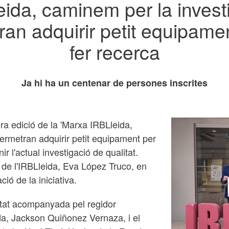
ida, caminem per la invest
an adquirir petit equipame
fer recerca
Ja hi ha un centenar de persones inscrites
era edició de la 'Marxa IRBLleida,
ermetran adquirir petit equipament per
ir l'actual investigació de qualitat.
 de l'IRBLleida, Eva López Truco, en
ió de la iniciativa.
stat acompanyada pel regidor
ida, Jackson Quiñonez Vernaza, i el