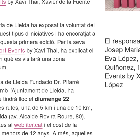
nts
by Xavi Thai, Xavier de la Fuente
ia de Lleida ha exposat la voluntat del
est tipus d'iniciatives i ha encoratjat a
El responsa
aquesta primera edició. Per la seva
Josep Maria
ort Events
by Xavi Thai, ha explicat el
Eva López, 
n què es visitarà una zona
Quiñonez, i
um.
Events by X
a de Lleida Fundació Dr. Pifarré
López
amb l'Ajuntament de Lleida, ha
tindrà lloc el
diumenge 22
s rutes, una de 5 km i una de 10 km,
eida (av. Alcalde Rovira Roure, 80).
tes al
web iter.cat
i el cost de la
ls menors de 12 anys. A més, aquelles