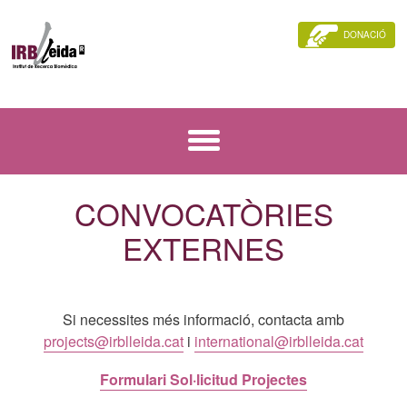
DONACIÓ
CONVOCATÒRIES
EXTERNES
Si necessites més informació, contacta amb
projects@irblleida.cat
i
international@irblleida.cat
Formulari Sol·licitud Projectes